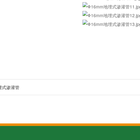
埋式渗灌管