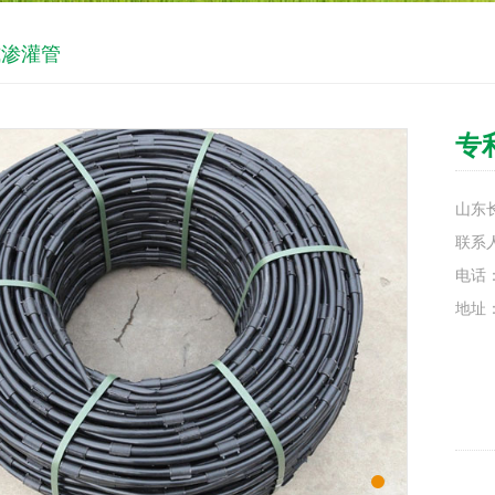
式渗灌管
专
山东
联系
电话：
地址